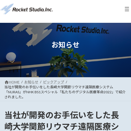
コ
ナ
ン
ビ
テ
ゲ
ン
ー
ツ
シ
お知らせ
へ
ョ
ス
ン
キ
に
ッ
移
プ
動
HOME
お知らせ
ピックアップ
当社が開発のお手伝いをした長崎大学関節リウマチ遠隔医療システム
「NURAS」がNHK BS1スペシャル「私たちのデジタル医療革命2022」で紹介
されました。
当社が開発のお手伝いをした長
崎大学関節リウマチ遠隔医療シ